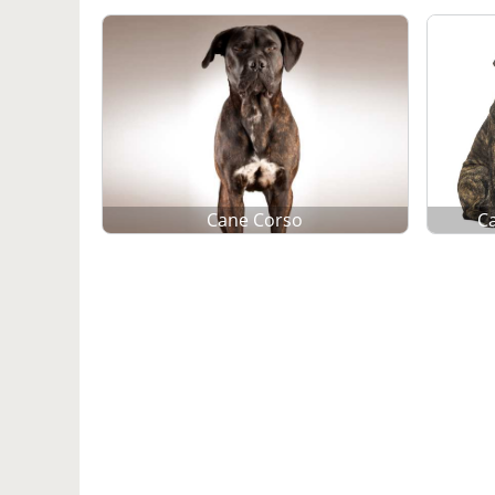
Cane Corso
C